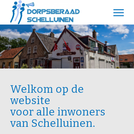
Welkom op de
website
voor alle inwoners
van Schelluinen.