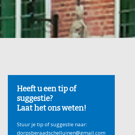
Heeft u een tip of
suggestie?
Laat het ons weten!
Stuur je tip of suggestie naar:
dorpsberaadschelluinen@gmail.com