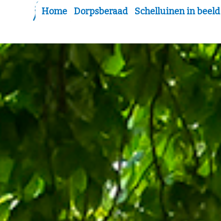
Home
Dorpsberaad
Schelluinen in beeld