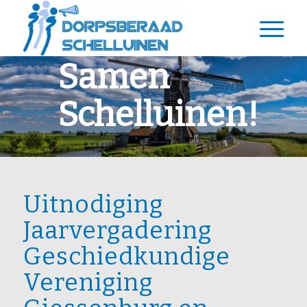
Samen
Schelluinen!
Uitnodiging
Jaarvergadering
Geschiedkundige
Vereniging