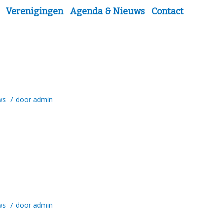
Verenigingen
Agenda & Nieuws
Contact
Sche
/
ws
door
admin
/
ws
door
admin