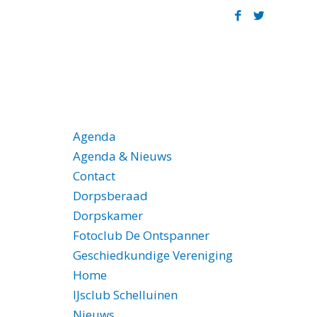
lluinse Gymnastiek Vereniging
PAGINA’S
Agenda
Agenda & Nieuws
Contact
Dorpsberaad
Dorpskamer
Fotoclub De Ontspanner
Geschiedkundige Vereniging
Home
IJsclub Schelluinen
Nieuws